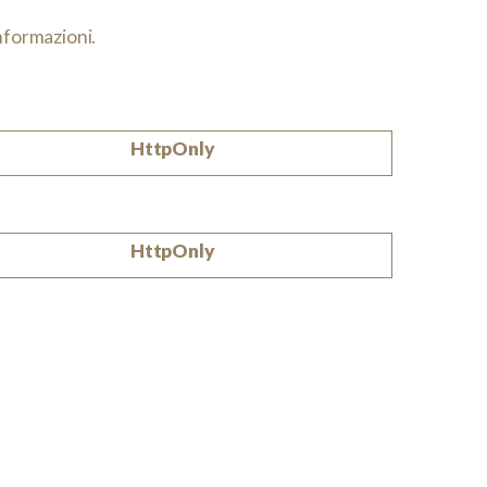
informazioni.
HttpOnly
HttpOnly