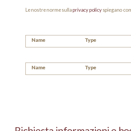
Le nostre norme sulla
privacy policy
spiegano come 
Cookies interni
Name
Type
Cookies esterni
Name
Type
Richiesta informazioni e b