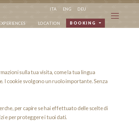
ITA
ENG
DEU
BOOKING
EXPERIENCES
LOCATION
azioni sulla tua visita, come la tua lingua
vore. I cookie svolgono un ruolo importante. Senza
erche, per capire se hai effettuato delle scelte di
zi e per proteggere i tuoi dati.