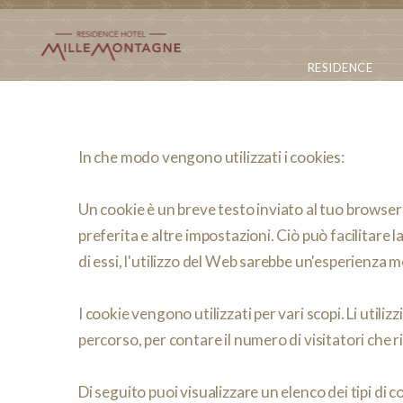
RESIDENCE
In che modo vengono utilizzati i cookies:
Un cookie è un breve testo inviato al tuo browser 
preferita e altre impostazioni. Ciò può facilitare 
di essi, l'utilizzo del Web sarebbe un'esperienza m
I cookie vengono utilizzati per vari scopi. Li utili
percorso, per contare il numero di visitatori che ri
Di seguito puoi visualizzare un elenco dei tipi di co